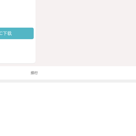
PC下载
排行