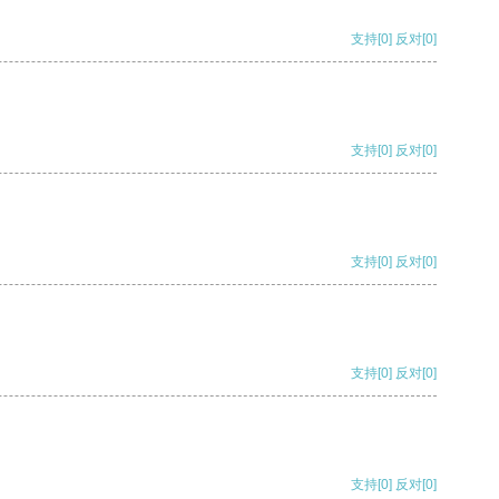
支持
[0]
反对
[0]
支持
[0]
反对
[0]
支持
[0]
反对
[0]
支持
[0]
反对
[0]
支持
[0]
反对
[0]