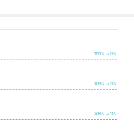
支持
[0]
反对
[0]
支持
[0]
反对
[0]
支持
[0]
反对
[0]