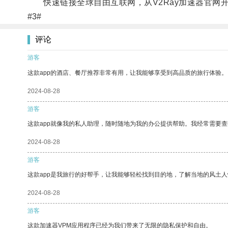
快速链接全球自由互联网，从V2Ray加速器官网
#3#
评论
游客
这款app的酒店、餐厅推荐非常有用，让我能够享受到高品质的旅行体验。
2024-08-28
游客
这款app就像我的私人助理，随时随地为我的办公提供帮助。我经常需要查
2024-08-28
游客
这款app是我旅行的好帮手，让我能够轻松找到目的地，了解当地的风土人
2024-08-28
游客
这款加速器VPM应用程序已经为我们带来了无限的隐私保护和自由。