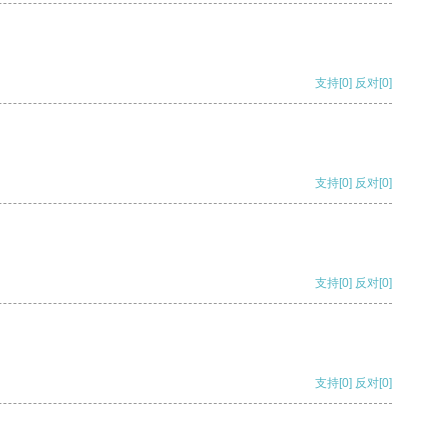
支持
[0]
反对
[0]
支持
[0]
反对
[0]
支持
[0]
反对
[0]
支持
[0]
反对
[0]