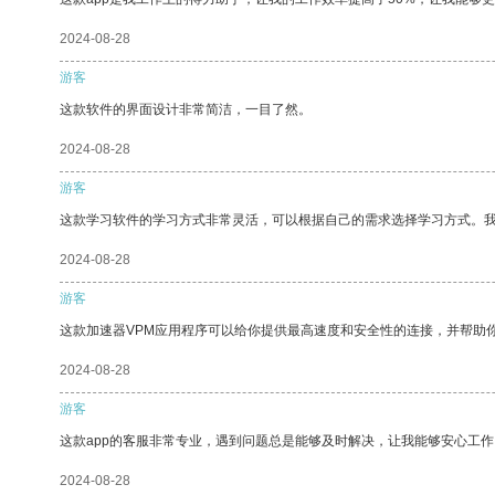
2024-08-28
游客
这款软件的界面设计非常简洁，一目了然。
2024-08-28
游客
这款学习软件的学习方式非常灵活，可以根据自己的需求选择学习方式。
2024-08-28
游客
这款加速器VPM应用程序可以给你提供最高速度和安全性的连接，并帮助
2024-08-28
游客
这款app的客服非常专业，遇到问题总是能够及时解决，让我能够安心工作
2024-08-28