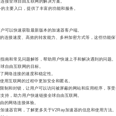
速连接全球自由互联网的解决方案。
服务的主要入口，提供了丰富的功能和服务。
用户可以快速获取最新版本的加速器客户端。
连接速度、高效的转发能力、多种加密方式等，这些功能保
细指南和常见问题解答，帮助用户快速上手和解决遇到的问题。
全球自由互联网的目标。
了网络连接的速度和稳定性。
使用互联网的过程中更加安全和匿名。
制和封锁，让用户可以访问被屏蔽的网站和应用程序，享受
和支持，助力用户快速链接全球自由互联网。
由的网络连接体验。
加速器官网，了解更多关于V2Ray加速器的信息和使用方法