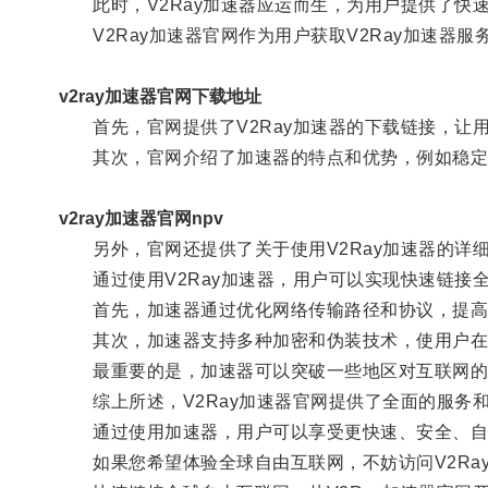
此时，V2Ray加速器应运而生，为用户提供了快
V2Ray加速器官网作为用户获取V2Ray加速器
v2ray加速器官网下载地址
首先，官网提供了V2Ray加速器的下载链接，让
其次，官网介绍了加速器的特点和优势，例如稳定的
v2ray加速器官网npv
另外，官网还提供了关于使用V2Ray加速器的详
通过使用V2Ray加速器，用户可以实现快速链接
首先，加速器通过优化网络传输路径和协议，提高
其次，加速器支持多种加密和伪装技术，使用户在
最重要的是，加速器可以突破一些地区对互联网的限
综上所述，V2Ray加速器官网提供了全面的服务
通过使用加速器，用户可以享受更快速、安全、自
如果您希望体验全球自由互联网，不妨访问V2Ray